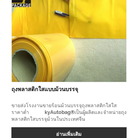
ถุงพลาสติกใสแบบม้วนบรรจุ
ขายส่งโรงงานขายร้อนม้วนบรรจุถุงพลาสติกใสใส
ราคาต่ำ kyAutobag®เป็นผู้ผลิตและจำหน่ายถุง
พลาสติกใสบรรจุม้วนในประเทศจีน
อ่านเพิ่มเติม