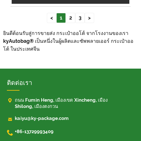
<
1
2
3
>
ยินดีต้อนรับสู่การขายส่ง กระเป๋าออโต้ จากโรงงานของเรา
kyAutobag® เป็นหนึ่งในผู้ผลิตและซัพพลายเออร์ กระเป๋าออ
โต้ ในประเทศจีน
ติดต่อเรา

ถนน Fumin Heng, เมืองเขต Xincheng, เมือง
Shilong, เมืองตงกวน

kaiyu@ky-package.com

+86-13729993409