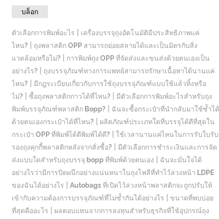
บล็อก
|
ตัวเลือกการพิมพ์อะไร
เครื่องบรรจุถุงอัตโนมัติมีประสิทธิภาพแค่
|
ไหน?
ถุงพลาสติก OPP สามารถย่อยสลายได้และเป็นมิตรกับสิ่ง
|
แวดล้อมหรือไม่?
การพิมพ์ถุง OPP ที่จัดส่งและขนส่งด้วยตนเองเป็น
|
อย่างไร?
ถุงบรรจุภัณฑ์ทางการแพทย์สามารถรักษาเนื้อหาได้นานแค่
|
ไหน?
มีกฎระเบียบเกี่ยวกับการใช้ถุงบรรจุภัณฑ์แบบใช้แล้วทิ้งหรือ
|
|
ไม่?
ซื้อถุงพลาสติกกาวได้ที่ไหน?
มีตัวเลือกการพิมพ์อะไรสำหรับถุง
|
พิมพ์บรรจุภัณฑ์พลาสติก Bopp?
ฉันจะซื้อกระเป๋าที่นำกลับมาใช้ซ้ำได
|
ด้วยตนเองกระเป๋าได้ที่ไหน?
ผลิตภัณฑ์ประเภทใดที่บรรจุได้ดีที่สุดใน
|
กระเป๋า OPP ที่พิมพ์ได้ดีพิมพ์ได้ดี?
ใช้เวลานานแค่ไหนในการรับใบรับ
|
รองถุงคุกกี้พลาสติกหลังจากสั่งซื้อ?
มีตัวเลือกการชำระเงินและการจัด
|
ส่งแบบใดสำหรับถุงบรรจุ bopp ที่พิมพ์ด้วยตนเอง
ฉันจะมั่นใจได้
อย่างไรว่ามีการปิดผนึกอย่างแน่นหนาในถุงโพลีที่ทำไว้ล่วงหน้า LDPE
|
ของฉันได้อย่างไร
Autobags ที่เปิดไว้ล่วงหน้าพลาสติกจะถูกปรับให้
|
เข้ากับความต้องการบรรจุภัณฑ์ที่ไม่ซ้ำกันได้อย่างไร
ขนาดที่พบบ่อย
|
ที่สุดคืออะไร
ผลตอบแทนจากการลงทุนสำหรับธุรกิจที่ใช้อุปกรณ์ถุง