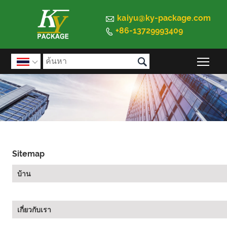

kaiyu@ky-package.com
+86-13729993409


สลั

Sitemap
บ้าน
เกี่ยวกับเรา