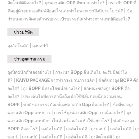
|
|
อัตโนมัติคืออะไร?
ถุงพลาสติก OPP มีขนาดเท่าใด?
กระเป๋า OPP ที่
|
ติดอยู่ด้วยตนเองพิมพ์คืออะไรและทำไมพวกเขาถึงมีประโยชน์?
ข้อ
กำหนดการจัดส่งสำหรับกระเป๋าบรรจุภัณฑ์ทางการแพทย์คืออะไร?
ข่าวบริษัท
|
ถุงอัตโนมัติ
ถุงบอปป์
ข่าวอุตสาหกรรม
|
ถุงปิดผนึกตัวเองอย่างไร
กระเป๋า BOpp ลื่นเกินไป จะรับมือยังไง
|
|
ดี?
KAIYU PACKAGE การทำกระบวนการผลิต
ข้อดีของถุง BOPP คือ
|
|
อะไร?
ถุง BOPP มีประโยชน์อย่างไร?
ลักษณะของถุง BOPP คือ
|
อะไร?
ประเด็นใดที่ควรคำนึงถึงเมื่อใช้ฟิล์มปิดผนึกความร้อน
|
|
BOPP
ข้อดีของบรรจุภัณฑ์ถุงพลาสติก Opp คืออะไร?
ข้อดีของถุง
|
|
พลาสติก Opp แบบกาว
การใช้ถุงพลาสติก Opp กาวคืออะไร?
ถุง
|
พลาสติก Opp แบบมีกาวในตัวพร้อมส่วนหัวใช้อย่างไร?
ข้อดีของถุง
|
|
|
|
|
BOPP คืออะไร?
ถุงอัตโนมัติ
ถุงอัตโนมัติ
ถุงบอปป์
ถุงอัตโนมัติ
ถุ
|
|
|
|
|
บอปป์
ถุงบอปป์
ถุงอัตโนมัติ
ถุงอัตโนมัติ
ถุงอัตโนมัติ
ถุง