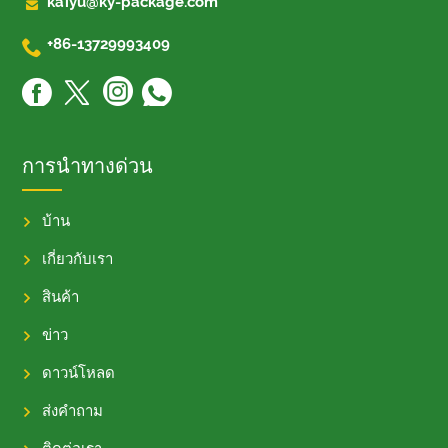

kaiyu@ky-package.com

+86-13729993409
การนำทางด่วน
บ้าน
เกี่ยวกับเรา
สินค้า
ข่าว
ดาวน์โหลด
ส่งคำถาม