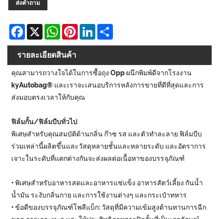
ส่งคำถาม
Facebook
X
WhatsApp
Pinterest
LinkedIn
Share
รายละเอียดสินค้า
คุณสามารถวางใจได้ในการซื้อถุง Opp ผนึกพิมพ์ดีจากโรงงาน
kyAutobag® และเราจะเสนอบริการหลังการขายที่ดีที่สุดและการ
ส่งมอบตรงเวลาให้กับคุณ
ฟิล์มกั้น/ฟิล์มบีบทั่วไป
พิเศษสำหรับคุณสมบัติด้านกลิ่น ก๊าซ รส และตัวทำละลาย ฟิล์มบีบ
ร่วมเหล่านี้ผลิตขึ้นและวัสดุหลายชั้นและหลายระดับ และอัตราการ
เจาะในระดับที่แตกต่างกันจะส่งผลต่อเนื้อหาของบรรจุภัณฑ์
• พิเศษสำหรับอาหารสดและอาหารแช่แข็ง อาหารสัตว์เลี้ยง กันน้ำ
น้ำมัน ระงับกลิ่นกาย และการใช้งานต่างๆ และกระเป๋าทหาร
• ข้อดีของบรรจุภัณฑ์โพลีแบ็ก: วัสดุที่มีความเข้มสูงต้านทานการฉีก