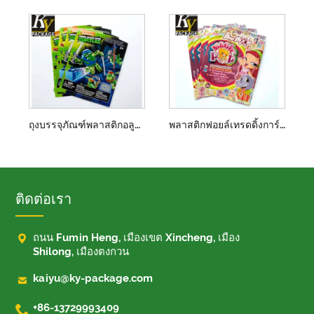
ถุงบรรจุภัณฑ์พลาสติกอลูมิเนียมฟอยล์สำหรับของเล่น
พลาสติกฟอยล์เทรดดิ้งการ์ดบรรจุความร้อนซีล
ติดต่อเรา

ถนน Fumin Heng, เมืองเขต Xincheng, เมือง
Shilong, เมืองตงกวน

kaiyu@ky-package.com

+86-13729993409