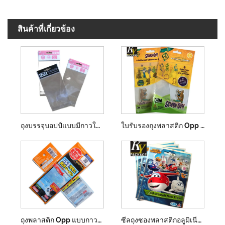
สินค้าที่เกี่ยวข้อง
ถุงบรรจุบอปป์แบบมีกาวในตัวพิมพ์ลาย
ใบรับรองถุงพลาสติก Opp คุกกี้
ถุงพลาสติก Opp แบบกาวในตัวพร้อมส่วนหัว
ซีลถุงซองพลาสติกอลูมิเนียมฟอยล์