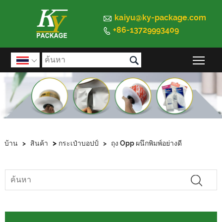

kaiyu@ky-package.com
+86-13729993409


สลั

>
บ้าน
>
สินค้า
กระเป๋าบอปป์
>
ถุง Opp ผนึกพิมพ์อย่างดี