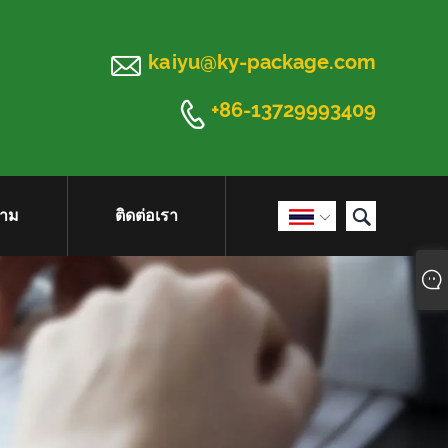

kaiyu@ky-package.com

+86-13729993409

ถาม
ติดต่อเรา
